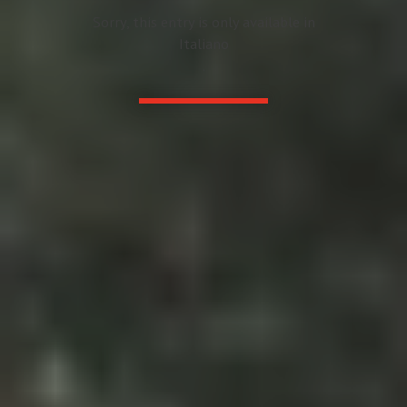
Sorry, this entry is only available in
Italiano
.